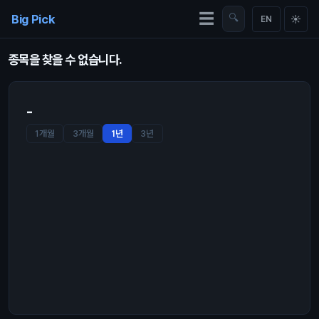
Skip to content
☰
Big Pick
🔍
☀
EN
종목을 찾을 수 없습니다.
-
1개월
3개월
1년
3년