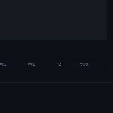
3개월
6개월
1년
방향성