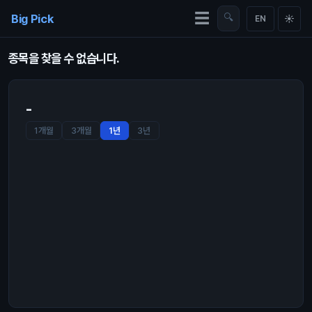
Skip to content
☰
Big Pick
🔍
☀
EN
종목을 찾을 수 없습니다.
-
1개월
3개월
1년
3년