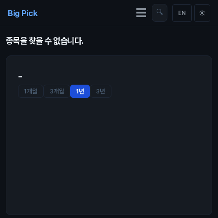
Skip to content
☰
Big Pick
🔍
☀
EN
종목을 찾을 수 없습니다.
-
1개월
3개월
1년
3년