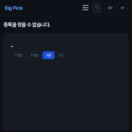
Skip to content
☰
Big Pick
🔍
☀
EN
종목을 찾을 수 없습니다.
-
1개월
3개월
1년
3년