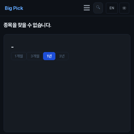
Skip to content
☰
Big Pick
🔍
☀
EN
종목을 찾을 수 없습니다.
-
1개월
3개월
1년
3년