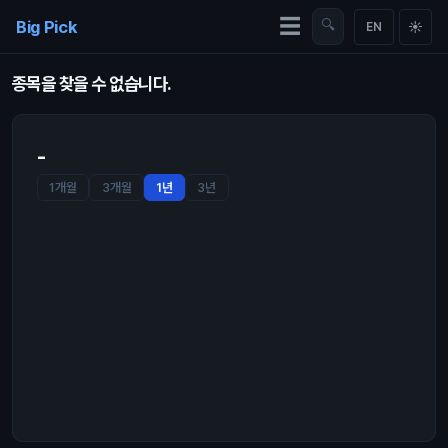
Skip to content
☰
Big Pick
🔍
☀
EN
종목을 찾을 수 없습니다.
-
1개월
3개월
1년
3년