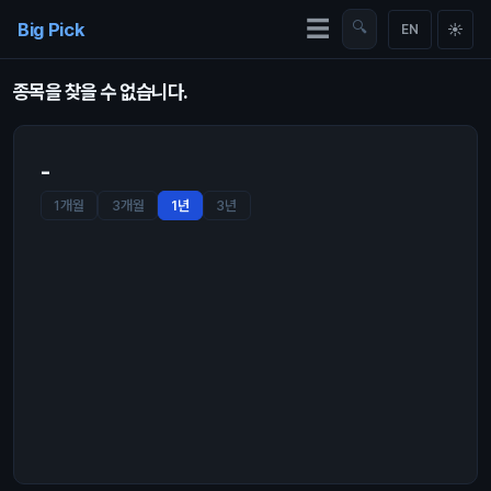
Skip to content
☰
Big Pick
🔍
☀
EN
종목을 찾을 수 없습니다.
-
1개월
3개월
1년
3년