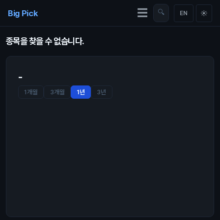
Skip to content
☰
Big Pick
🔍
☀
EN
종목을 찾을 수 없습니다.
-
1개월
3개월
1년
3년