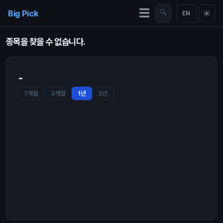
Skip to content
☰
Big Pick
🔍
☀
EN
종목을 찾을 수 없습니다.
-
1개월
3개월
1년
3년