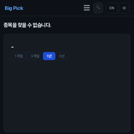
Skip to content
☰
Big Pick
🔍
☀
EN
종목을 찾을 수 없습니다.
-
1개월
3개월
1년
3년