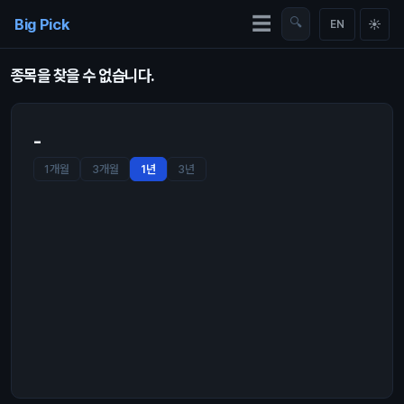
Skip to content
☰
Big Pick
🔍
☀
EN
종목을 찾을 수 없습니다.
-
1개월
3개월
1년
3년