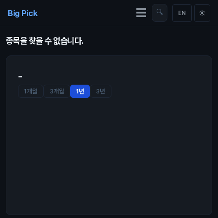
Skip to content
☰
Big Pick
🔍
☀
EN
종목을 찾을 수 없습니다.
-
1개월
3개월
1년
3년