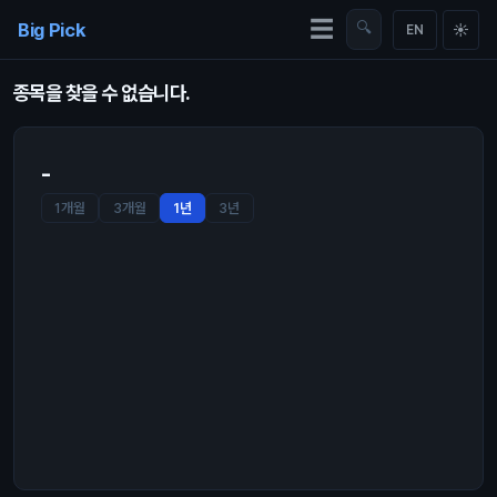
Skip to content
☰
Big Pick
🔍
☀
EN
종목을 찾을 수 없습니다.
-
1개월
3개월
1년
3년