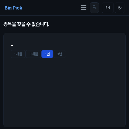
Skip to content
☰
Big Pick
🔍
☀
EN
종목을 찾을 수 없습니다.
-
1개월
3개월
1년
3년