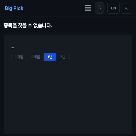
Skip to content
☰
Big Pick
🔍
☀
EN
종목을 찾을 수 없습니다.
-
1개월
3개월
1년
3년