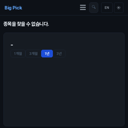
Skip to content
☰
Big Pick
🔍
☀
EN
종목을 찾을 수 없습니다.
-
1개월
3개월
1년
3년