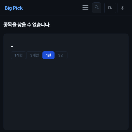
Skip to content
☰
Big Pick
🔍
☀
EN
종목을 찾을 수 없습니다.
-
1개월
3개월
1년
3년