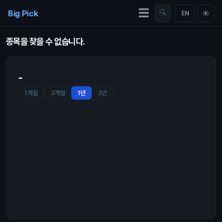
Skip to content
☰
Big Pick
🔍
☀
EN
종목을 찾을 수 없습니다.
-
1개월
3개월
1년
3년