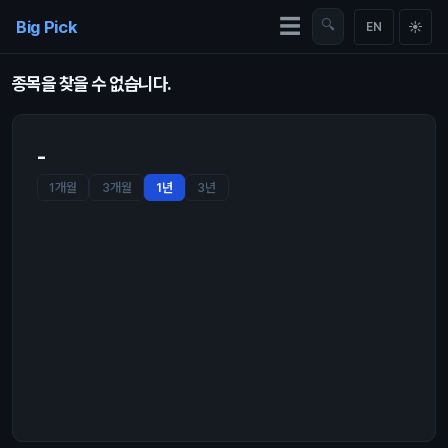
Skip to content
☰
Big Pick
🔍
☀
EN
종목을 찾을 수 없습니다.
-
1개월
3개월
1년
3년