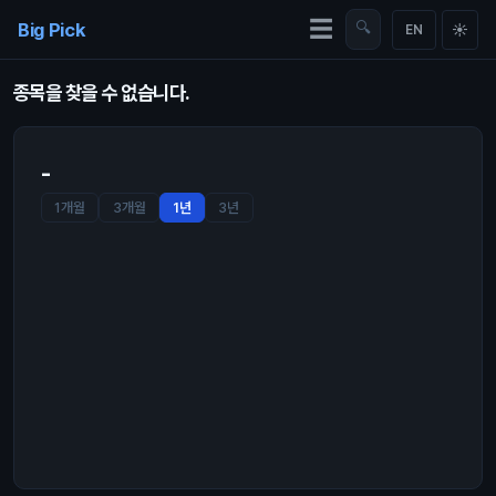
Skip to content
☰
Big Pick
🔍
☀
EN
종목을 찾을 수 없습니다.
-
1개월
3개월
1년
3년