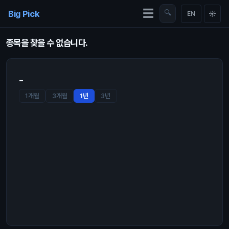
Skip to content
☰
Big Pick
🔍
☀
EN
종목을 찾을 수 없습니다.
-
1개월
3개월
1년
3년