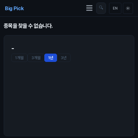
Skip to content
☰
Big Pick
🔍
☀
EN
종목을 찾을 수 없습니다.
-
1개월
3개월
1년
3년