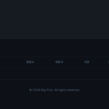
증권사
목표가
의견
© 2026 Big Pick. All rights reserved.