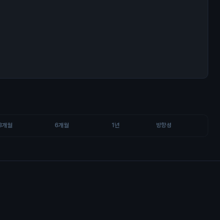
3개월
6개월
1년
방향성