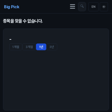
Skip to content
☰
Big Pick
🔍
☀
EN
종목을 찾을 수 없습니다.
-
1개월
3개월
1년
3년