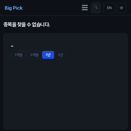
Skip to content
☰
Big Pick
🔍
☀
EN
종목을 찾을 수 없습니다.
-
1개월
3개월
1년
3년