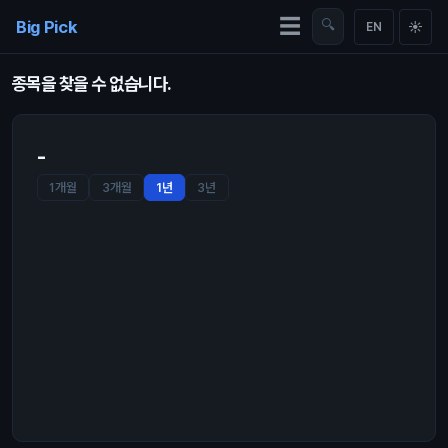
Skip to content
☰
Big Pick
🔍
☀
EN
종목을 찾을 수 없습니다.
-
1개월
3개월
1년
3년