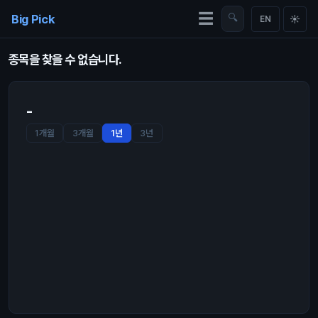
Skip to content
☰
Big Pick
🔍
☀
EN
종목을 찾을 수 없습니다.
-
1개월
3개월
1년
3년