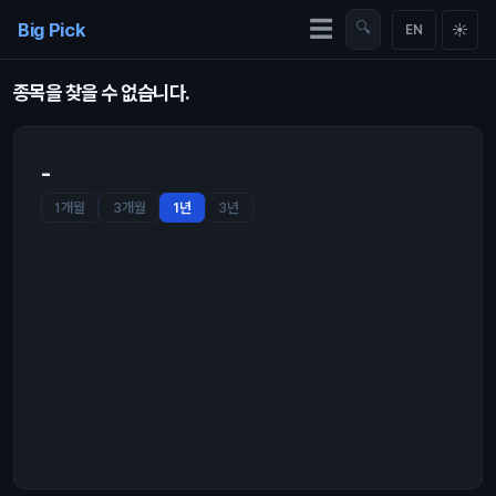
Skip to content
☰
Big Pick
🔍
☀
EN
종목을 찾을 수 없습니다.
-
1개월
3개월
1년
3년