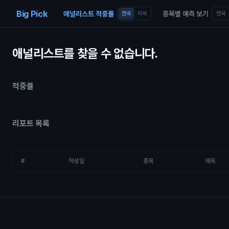
Skip to content
Big Pick
애널리스트 적중률
종목별 예측 보기
한국
미국
한국
애널리스트를 찾을 수 없습니다.
적중률
리포트 목록
#
작성일
종목
제목