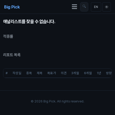
Skip to content
☰
Big Pick
🔍
☀
EN
애널리스트를 찾을 수 없습니다.
적중률
리포트 목록
#
작성일
종목
제목
목표가
의견
3개월
6개월
1년
방향성
© 2026 Big Pick. All rights reserved.