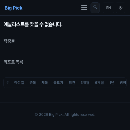
Skip to content
☰
Big Pick
🔍
☀
EN
애널리스트를 찾을 수 없습니다.
적중률
리포트 목록
#
작성일
종목
제목
목표가
의견
3개월
6개월
1년
방향성
© 2026 Big Pick. All rights reserved.