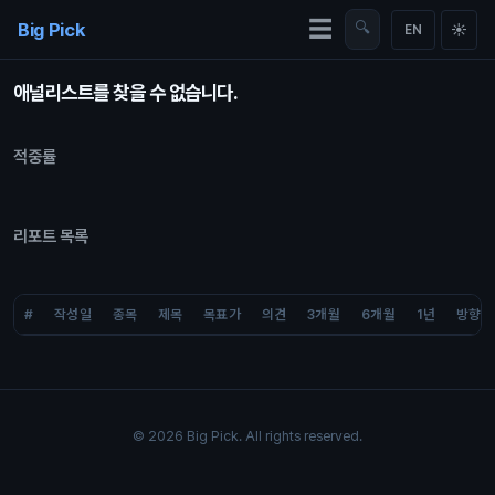
Skip to content
☰
Big Pick
🔍
☀
EN
애널리스트를 찾을 수 없습니다.
적중률
리포트 목록
#
작성일
종목
제목
목표가
의견
3개월
6개월
1년
방향성
© 2026 Big Pick. All rights reserved.